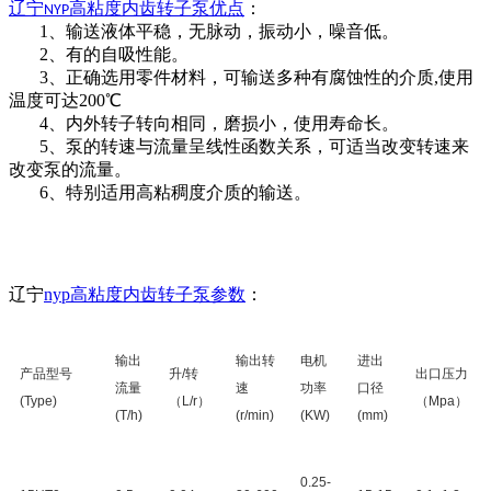
辽宁
高粘度
内齿
转子泵优点
：
NYP
1、输送液体平稳，无脉动，振动小，噪音低。
2、有的自吸性能。
3、正确选用零件材料，可输送多种有腐蚀性的介质,使用
温度可达200℃
4、内外转子转向相同，磨损小，使用寿命长。
5、泵的转速与流量呈线性函数关系，可适当改变转速来
改变泵的流量。
6、特别适用高粘稠度介质的输送。
辽宁
nyp高粘度内齿转子泵参数
：
输出
输出转
电机
进出
产品型号
升
/转
出口压力
流量
速
功率
口径
(Type)
（L/r）
（
Mpa）
(T/h)
(r/min)
(KW)
(mm)
0.25-