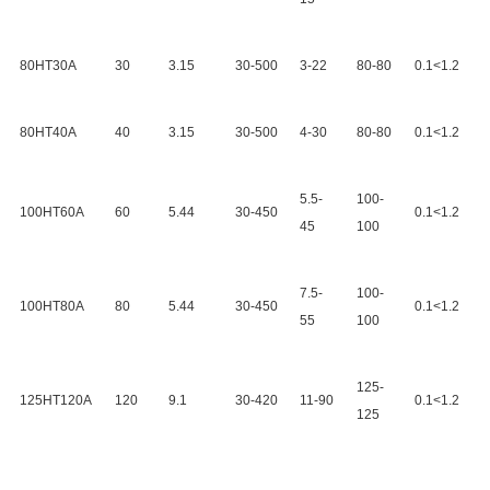
80HT30A
30
3.15
30-500
3-22
80-80
0.1<1.2
80HT40A
40
3.15
30-500
4-30
80-80
0.1<1.2
5.5-
100-
100HT60A
60
5.44
30-450
0.1<1.2
45
100
7.5-
100-
100HT80A
80
5.44
30-450
0.1<1.2
55
100
125-
125HT120A
120
9.1
30-420
11-90
0.1<1.2
125