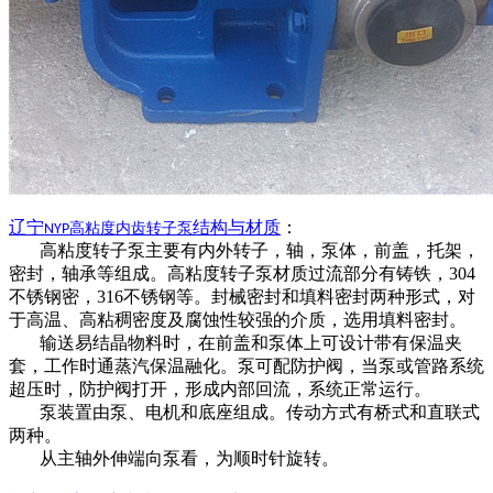
辽宁
结构
与材质
：
高粘度内齿转子泵
NYP
高粘度转子泵主要有内外转子，轴，泵体，前盖，托架，
密封，轴承等组成。高粘度转子泵
材质过流部分有铸铁，
304
不锈钢
密
，
316不锈钢等。
封械密封和填料密封两种形式，对
于高温、高粘稠密度及腐蚀性较强的介质，选用填料密封。
输送易结晶物料时，在前盖和泵体上可设计带有保温夹
套，工作时通蒸汽保温融化。泵可配防护阀，当泵或管路系统
超压时，防护阀打开，形成内部回流，系统正常运行。
泵装置由泵、电机和底座组成。传动方式有桥式和直联式
两种。
从主轴外伸端向泵看，为顺时针旋转。