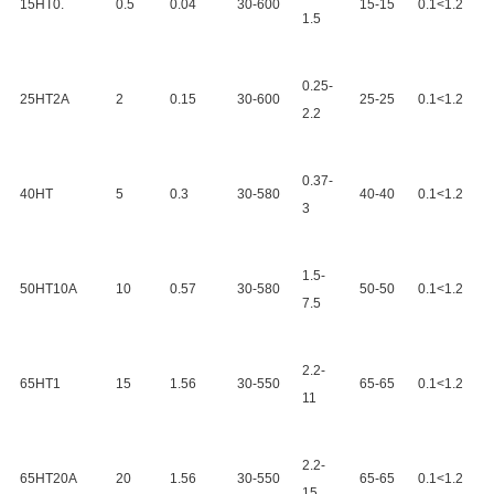
15HT0.
0.5
0.04
30-600
15-15
0.1<1.2
1.5
0.25-
25HT2A
2
0.15
30-600
25-25
0.1<1.2
2.2
0.37-
40HT
5
0.3
30-580
40-40
0.1<1.2
3
1.5-
50HT10A
10
0.57
30-580
50-50
0.1<1.2
7.5
2.2-
65HT1
15
1.56
30-550
65-65
0.1<1.2
11
2.2-
65HT20A
20
1.56
30-550
65-65
0.1<1.2
15