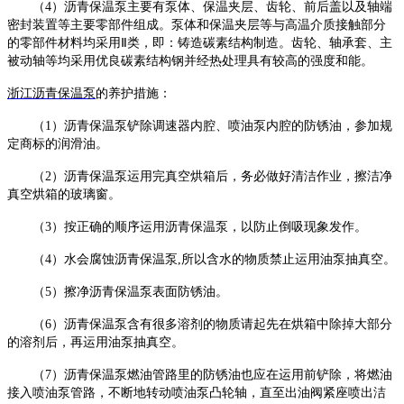
（
4）沥青保温泵主要有泵体、保温夹层、齿轮、前后盖以及轴端
密封装置等主要零部件组成。泵体和保温夹层等与高温介质接触部分
的零部件材料均采用Ⅱ类，即：铸造碳素结构制造。齿轮、轴承套、主
被动轴等均采用优良碳素结构钢并经热处理具有较高的强度和能。
浙江
沥青保温泵
的养护措施：
（
1）沥青保温泵铲除调速器内腔、喷油泵内腔的防锈油，参加规
定商标的润滑油。
（
2）沥青保温泵运用完真空烘箱后，务必做好清洁作业，擦洁净
真空烘箱的玻璃窗。
（
3）按正确的顺序运用沥青保温泵，以防止倒吸现象发作。
（
4）水会腐蚀沥青保温泵,所以含水的物质禁止运用油泵抽真空。
（
5）擦净沥青保温泵表面防锈油。
（
6）沥青保温泵含有很多溶剂的物质请起先在烘箱中除掉大部分
的溶剂后，再运用油泵抽真空。
（
7）沥青保温泵燃油管路里的防锈油也应在运用前铲除，将燃油
接入喷油泵管路，不断地转动喷油泵凸轮轴，直至出油阀紧座喷出洁