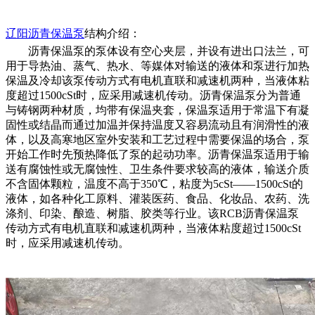
辽阳
沥青保温泵
结构介绍：
沥青保温泵的泵体设有空心夹层，并设有进出口法兰，可
用于导热油、蒸气、热水、等媒体对输送的液体和泵进行加热
保温及冷却该泵传动方式有电机直联和减速机两种，当液体粘
度超过
1500cSt时，应采用减速机传动。沥青保温泵分为普通
与铸钢两种材质，均带有保温夹套，保温泵适用于常温下有凝
固性或结晶而通过加温并保持温度又容易流动且有润滑性的液
体，以及高寒地区室外安装和工艺过程中需要保温的场合，泵
开始工作时先预热降低了泵的起动功率。沥青保温泵适用于输
送有腐蚀性或无腐蚀性、卫生条件要求较高的液体，输送介质
不含固体颗粒，温度不高于350℃，粘度为5cSt——1500cSt的
液体，如各种化工原料、灌装医药、食品、化妆品、农药、洗
涤剂、印染、酿造、树脂、胶类等行业。该RCB沥青保温泵
传动方式有电机直联和减速机两种，当液体粘度超过1500cSt
时，应采用减速机传动。