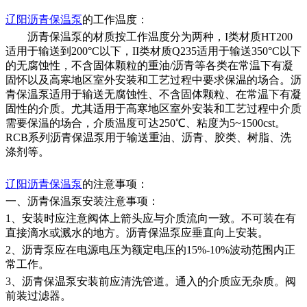
辽阳
沥青保温泵
的
工作温度：
沥青保温泵的材质按工作温度分为两种，
I类材质HT200
适用于输送到200°C以下，II类材质Q235适用于输送350°C以下
的无腐蚀性，不含固体颗粒的重油/沥青等各类在常温下有凝
固怀以及高寒地区室外安装和工艺过程中要求保温的场合。沥
青保温泵适用于输送无腐蚀性、不含固体颗粒、在常温下有凝
固性的介质。尤其适用于高寒地区室外安装和工艺过程中介质
需要保温的场合，介质温度可达250℃、粘度为5~1500cst。
RCB系列沥青保温泵用于输送重油、沥青、胶类、树脂、洗
涤剂等。
辽阳
沥青保温泵
的
注意
事项：
一、沥青保温泵安装注意事项：
1、安装时应注意阀体上箭头应与介质流向一致。不可装在有
直接滴水或溅水的地方。沥青保温泵应垂直向上安装。
2、沥青泵应在电源电压为额定电压的15%-10%波动范围内正
常工作。
3、沥青保温泵安装前应清洗管道。通入的介质应无杂质。阀
前装过滤器。