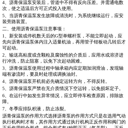
4、沥青保温泵安装后，管道中不得有反向压差。并需通电数
次，使之适温后方可正式投入使用。
5、当沥青保温泵发生故障或清洗时，为系统继续运行，应安
装旁路装置。
二、使用沥青保温泵注意事项：
1、新安装或停机数天后的G型单螺杆泵，不能立即起动，应
先向沥青保温泵体内注入适量机油，再用管子钳板动几转后才
可起动。
2、输送高粘度或含颗粒及腐蚀性的介质后，应用水或溶济进
行冲洗，防止阻塞，以免下次起动困难。
3、沥青保温泵使用过程中轴承箱内应定期加润滑油，发现轴
端有渗流时，要及时处理或调换油封。
4、沥青保温泵开机前必先确定运转方向，不得反转。
5、沥青保温泵严禁在无介质情况下空运转，以免损坏定子。
6、在运行中如发生异常情况，应立即停车检查原因，排除故
障。
7、冬季应排队积液，防止冻裂。
沥青保温泵的作用方式选择沥青泵的作用方式只是在选用气动
执行机构时才有，其作用方式通过执行机构正反作用和阀门的
正反作用组合形成。组合形式有
4种即正正（气关型）、正反